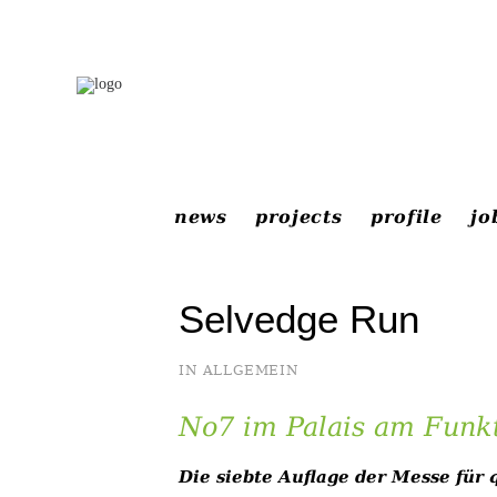
news
projects
profile
jo
Selvedge Run
IN
ALLGEMEIN
No7 im Palais am Fun
Die siebte Auflage der Messe für